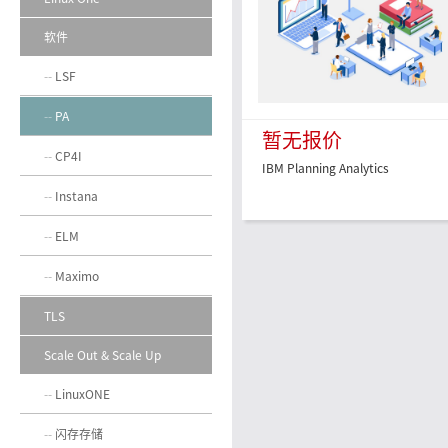
软件
LSF
PA
暂无报价
CP4I
IBM Planning Analytics
Instana
ELM
Maximo
TLS
Scale Out & Scale Up
LinuxONE
闪存存储