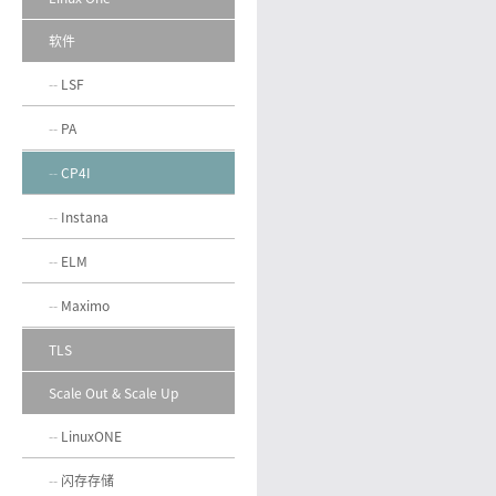
软件
LSF
PA
CP4I
Instana
ELM
Maximo
TLS
Scale Out & Scale Up
LinuxONE
闪存存储