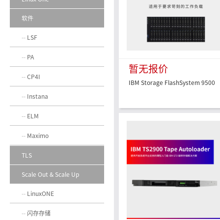
软件
LSF
PA
暂无报价
CP4I
IBM Storage FlashSystem 9500
Instana
ELM
Maximo
TLS
Scale Out & Scale Up
LinuxONE
闪存存储